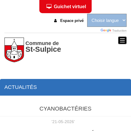
Guichet virtuel
Espace privé
Traduction
Togg
Commune de
St-Sulpice
navi
ACTUALITÉS
CYANOBACTÉRIES
'21-05-2026'